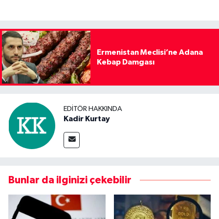
Ermenistan Meclisi’ne Adana
Kebap Damgası
EDITÖR HAKKINDA
Kadir Kurtay
Bunlar da ilginizi çekebilir