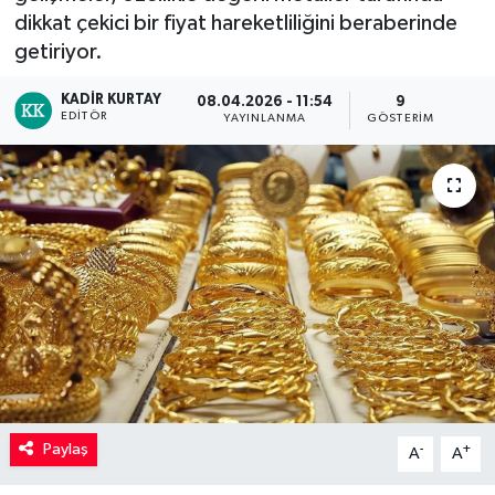
dikkat çekici bir fiyat hareketliliğini beraberinde
Kadın
getiriyor.
Magazin
KADIR KURTAY
08.04.2026 - 11:54
9
EDITÖR
YAYINLANMA
GÖSTERIM
Yaşam
Paylaş
-
+
A
A