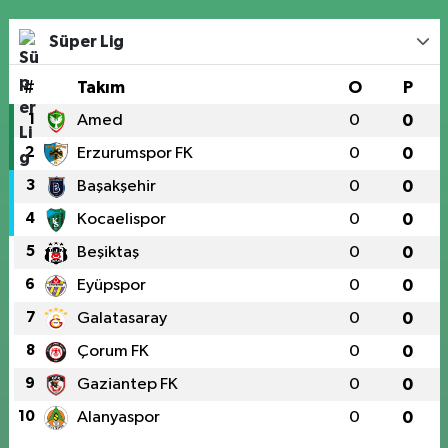
Süper Lig
#
Takım
O
P
1
Amed
0
0
2
Erzurumspor FK
0
0
3
Başakşehir
0
0
4
Kocaelispor
0
0
5
Beşiktaş
0
0
6
Eyüpspor
0
0
7
Galatasaray
0
0
8
Çorum FK
0
0
9
Gaziantep FK
0
0
10
Alanyaspor
0
0