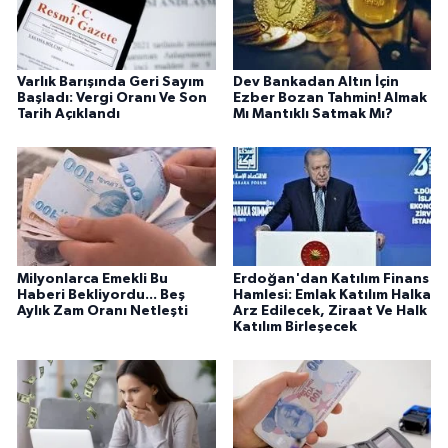
Varlık Barışında Geri Sayım
Dev Bankadan Altın İçin
Başladı: Vergi Oranı Ve Son
Ezber Bozan Tahmin! Almak
Tarih Açıklandı
Mı Mantıklı Satmak Mı?
Milyonlarca Emekli Bu
Erdoğan'dan Katılım Finans
Haberi Bekliyordu... Beş
Hamlesi: Emlak Katılım Halka
Aylık Zam Oranı Netleşti
Arz Edilecek, Ziraat Ve Halk
Katılım Birleşecek