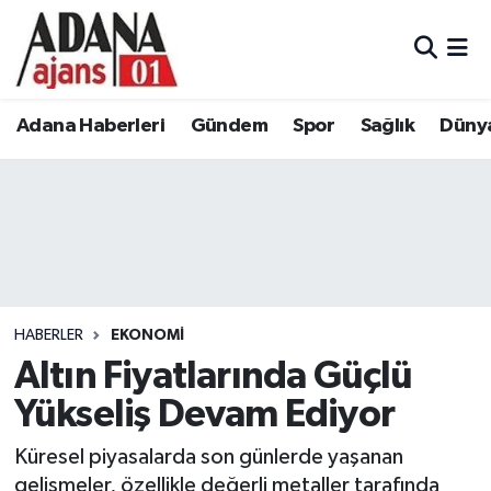
Adana Haberleri
Adana Nöbetçi Eczaneler
Adana Haberleri
Gündem
Spor
Sağlık
Düny
Gündem
Adana Hava Durumu
Spor
Adana Namaz Vakitleri
Sağlık
Adana Trafik Yoğunluk Haritası
Dünya
Süper Lig Puan Durumu ve Fikstür
HABERLER
EKONOMI
Eğitim
Tüm Manşetler
Altın Fiyatlarında Güçlü
Yükseliş Devam Ediyor
Siyaset
Son Dakika Haberleri
Küresel piyasalarda son günlerde yaşanan
Ekonomi
Haber Arşivi
gelişmeler, özellikle değerli metaller tarafında