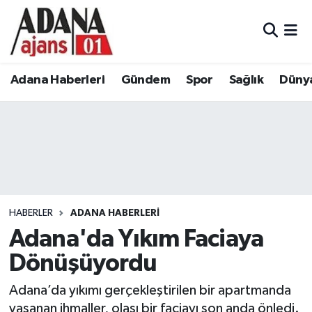
Adana Haberleri
Adana Nöbetçi Eczaneler
Adana Haberleri
Gündem
Spor
Sağlık
Düny
Gündem
Adana Hava Durumu
Spor
Adana Namaz Vakitleri
Sağlık
Adana Trafik Yoğunluk Haritası
Dünya
Süper Lig Puan Durumu ve Fikstür
HABERLER
ADANA HABERLERI
Eğitim
Tüm Manşetler
Adana'da Yıkım Faciaya
Dönüşüyordu
Siyaset
Son Dakika Haberleri
Adana’da yıkımı gerçekleştirilen bir apartmanda
Ekonomi
Haber Arşivi
yaşanan ihmaller, olası bir faciayı son anda önledi.