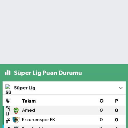
Süper Lig Puan Durumu
Süper Lig
#
Takım
O
P
1
Amed
0
0
2
Erzurumspor FK
0
0