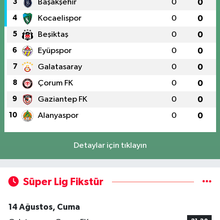
3
Başakşehir
0
0
4
Kocaelispor
0
0
5
Beşiktaş
0
0
6
Eyüpspor
0
0
7
Galatasaray
0
0
8
Çorum FK
0
0
9
Gaziantep FK
0
0
10
Alanyaspor
0
0
Detaylar için tıklayın
Süper Lig Fikstür
14 Ağustos, Cuma