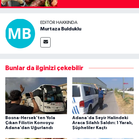
EDITÖR HAKKINDA
Murtaza Bulduklu
Bunlar da ilginizi çekebilir
Bosna-Hersek’ten Yola
Adana'da Seyir Halindeki
Çıkan Filistin Konvoyu
Araca Silahlı Saldırı: 1 Yaralı,
Adana’dan Uğurlandı
Şüpheliler Kaçtı