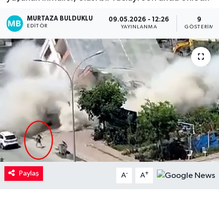
Kadın
MURTAZA BULDUKLU
09.05.2026 - 12:26
9
EDITÖR
YAYINLANMA
GÖSTERIM
Magazin
Yaşam
Paylaş
-
+
A
A