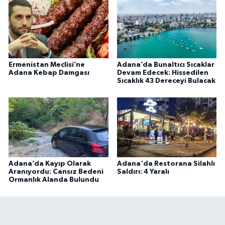
Ermenistan Meclisi’ne
Adana’da Bunaltıcı Sıcaklar
Adana Kebap Damgası
Devam Edecek: Hissedilen
Sıcaklık 43 Dereceyi Bulacak
Adana’da Kayıp Olarak
Adana'da Restorana Silahlı
Aranıyordu: Cansız Bedeni
Saldırı: 4 Yaralı
Ormanlık Alanda Bulundu